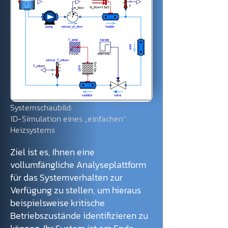
Systemschaubild:
1D-Simulation eines „einfachen“
Heizsystems
Ziel ist es, Ihnen eine
vollumfängliche Analyseplattform
für das Systemverhalten zur
Verfügung zu stellen, um hieraus
beispielsweise kritische
Betriebszustände identifizieren zu