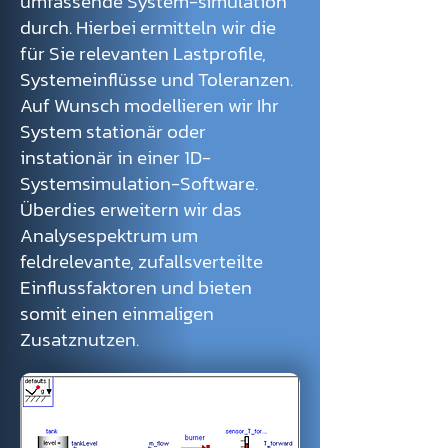
umfassende System-simulation
durch. Hierbei ermitteln wir die
für Sie relevanten Lastprofile,
Systemeinflüsse und Toleranzen.
Auf Wunsch modellieren wir Ihr
System stationär oder
instationär in einer 1D-
Systemsimulation-Software.
Überdies erweitern wir das
Analysespektrum um
feldrelevante, zufallsverteilte
Einflussfaktoren und bieten
somit einen einmaligen
Zusatznutzen.