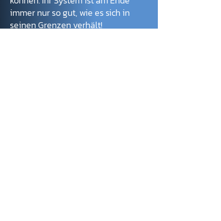
können. Ihr System ist am Ende
immer nur so gut, wie es sich in
seinen Grenzen verhält!
KONTAKT
AYXESS GmbH
Wertachtalstraße 18
86517 Wehringen
Deutschland
info@ayxess.com
Folgen Sie uns auf
LinkedIn