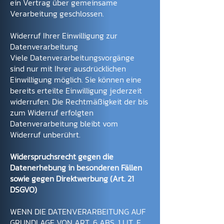
ein Vertrag über gemeinsame
Verarbeitung geschlossen.
Widerruf Ihrer Einwilligung zur
Datenverarbeitung
Viele Datenverarbeitungsvorgänge
sind nur mit Ihrer ausdrücklichen
Einwilligung möglich. Sie können eine
bereits erteilte Einwilligung jederzeit
widerrufen. Die Rechtmäßigkeit der bis
zum Widerruf erfolgten
Datenverarbeitung bleibt vom
Widerruf unberührt.
Widerspruchsrecht gegen die
Datenerhebung in besonderen Fällen
sowie gegen Direktwerbung (Art. 21
DSGVO)
WENN DIE DATENVERARBEITUNG AUF
GRUNDLAGE VON ART. 6 ABS. 1 LIT. E