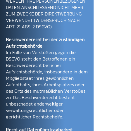
WERDEN IHRE PERSONENBEZOGENEN
DATEN ANSCHLIESSEND NICHT MEHR
ZUM ZWECKE DER DIREKTWERBUNG
VERWENDET (WIDERSPRUCH NACH
ART. 21 ABS. 2 DSGVO).
Beschwerderecht bei der zuständigen
Aufsichtsbehörde
Im Falle von Verstößen gegen die
DSGVO steht den Betroffenen ein
Beschwerderecht bei einer
Aufsichtsbehörde, insbesondere in dem
Mitgliedstaat ihres gewöhnlichen
Aufenthalts, ihres Arbeitsplatzes oder
des Orts des mutmaßlichen Verstoßes
zu. Das Beschwerderecht besteht
unbeschadet anderweitiger
verwaltungsrechtlicher oder
gerichtlicher Rechtsbehelfe.
Recht auf Datenübertragbarkeit