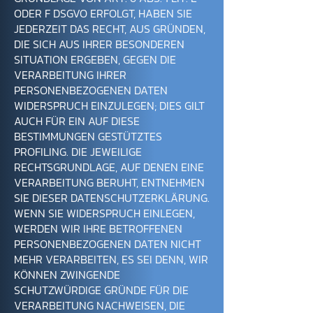
ODER F DSGVO ERFOLGT, HABEN SIE
JEDERZEIT DAS RECHT, AUS GRÜNDEN,
DIE SICH AUS IHRER BESONDEREN
SITUATION ERGEBEN, GEGEN DIE
VERARBEITUNG IHRER
PERSONENBEZOGENEN DATEN
WIDERSPRUCH EINZULEGEN; DIES GILT
AUCH FÜR EIN AUF DIESE
BESTIMMUNGEN GESTÜTZTES
PROFILING. DIE JEWEILIGE
RECHTSGRUNDLAGE, AUF DENEN EINE
VERARBEITUNG BERUHT, ENTNEHMEN
SIE DIESER DATENSCHUTZERKLÄRUNG.
WENN SIE WIDERSPRUCH EINLEGEN,
WERDEN WIR IHRE BETROFFENEN
PERSONENBEZOGENEN DATEN NICHT
MEHR VERARBEITEN, ES SEI DENN, WIR
KÖNNEN ZWINGENDE
SCHUTZWÜRDIGE GRÜNDE FÜR DIE
VERARBEITUNG NACHWEISEN, DIE