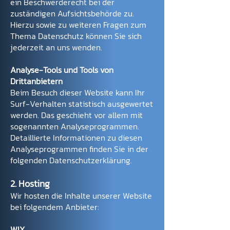
ein Beschwerderecht bei der
zuständigen Aufsichtsbehörde zu.
Hierzu sowie zu weiteren Fragen zum
Thema Datenschutz können Sie sich
jederzeit an uns wenden.
Analyse-Tools und Tools von
Drittanbietern
Beim Besuch dieser Website kann Ihr
Surf-Verhalten statistisch ausgewertet
werden. Das geschieht vor allem mit
sogenannten Analyseprogrammen.
Detaillierte Informationen zu diesen
Analyseprogrammen finden Sie in der
folgenden Datenschutzerklärung.
2. Hosting
Wir hosten die Inhalte unserer Website
bei folgendem Anbieter:
W
IX