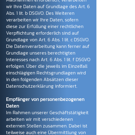
wir Ihre Daten auf Grundlage des Art. 6
Abs. 1 lit. b DSGVO. Des Weiteren
verarbeiten wir Ihre Daten, sofern
diese zur Erfüllung einer rechtlichen
Verpflichtung erforderlich sind auf
Grundlage von Art. 6 Abs. 1 lit. c DSGVO.
Die Datenverarbeitung kann ferner auf
Grundlage unseres berechtigten
Interesses nach Art. 6 Abs. 1 lit. f DSGVO
erfolgen. Über die jeweils im Einzelfall
einschlägigen Rechtsgrundlagen wird
in den folgenden Absätzen dieser
Datenschutzerklärung informiert.
Empfänger von personenbezogenen
Daten
Im Rahmen unserer Geschäftstätigkeit
arbeiten wir mit verschiedenen
externen Stellen zusammen. Dabei ist
teilweise auch eine Übermittlung von