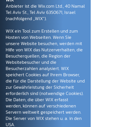
Anbieter ist die Wix.com Ltd., 40 Namal
Tel Aviv St., Tel Aviv
6350671
, Israel
(nachfolgend „WIX“).
WIX ein Tool zum Erstellen und zum
Hosten von Webseiten. Wenn Sie
unsere Website besuchen, werden mit
Hilfe von WIX das Nutzerverhalten, die
Besucherquellen, die Region der
Websitebesucher und die
Besucherzahlen analysiert. WIX
speichert Cookies auf Ihrem Browser,
die für die Darstellung der Website und
zur Gewährleistung der Sicherheit
erforderlich sind (notwendige Cookies).
Die Daten, die über WIX erfasst
werden, können auf verschiedenen
Servern weltweit gespeichert werden.
Die Server von WIX stehen u. a. in den
USA.