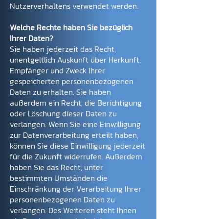
Nutzerverhaltens verwendet werden.
Welche Rechte haben Sie bezüglich
Ihrer Daten?
Sie haben jederzeit das Recht,
unentgeltlich Auskunft über Herkunft,
Empfänger und Zweck Ihrer
gespeicherten personenbezogenen
Daten zu erhalten. Sie haben
außerdem ein Recht, die Berichtigung
oder Löschung dieser Daten zu
verlangen. Wenn Sie eine Einwilligung
zur Datenverarbeitung erteilt haben,
können Sie diese Einwilligung jederzeit
für die Zukunft widerrufen. Außerdem
haben Sie das Recht, unter
bestimmten Umständen die
Einschränkung der Verarbeitung Ihrer
personenbezogenen Daten zu
verlangen. Des Weiteren steht Ihnen