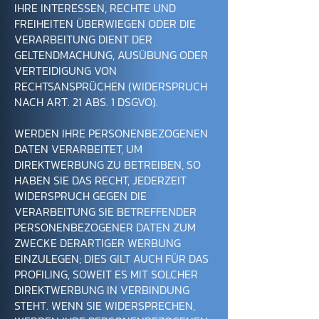
IHRE INTERESSEN, RECHTE UND
FREIHEITEN ÜBERWIEGEN ODER DIE
VERARBEITUNG DIENT DER
GELTENDMACHUNG, AUSÜBUNG ODER
VERTEIDIGUNG VON
RECHTSANSPRÜCHEN (WIDERSPRUCH
NACH ART. 21 ABS. 1 DSGVO).
WERDEN IHRE PERSONENBEZOGENEN
DATEN VERARBEITET, UM
DIREKTWERBUNG ZU BETREIBEN, SO
HABEN SIE DAS RECHT, JEDERZEIT
WIDERSPRUCH GEGEN DIE
VERARBEITUNG SIE BETREFFENDER
PERSONENBEZOGENER DATEN ZUM
ZWECKE DERARTIGER WERBUNG
EINZULEGEN; DIES GILT AUCH FÜR DAS
PROFILING, SOWEIT ES MIT SOLCHER
DIREKTWERBUNG IN VERBINDUNG
STEHT. WENN SIE WIDERSPRECHEN,