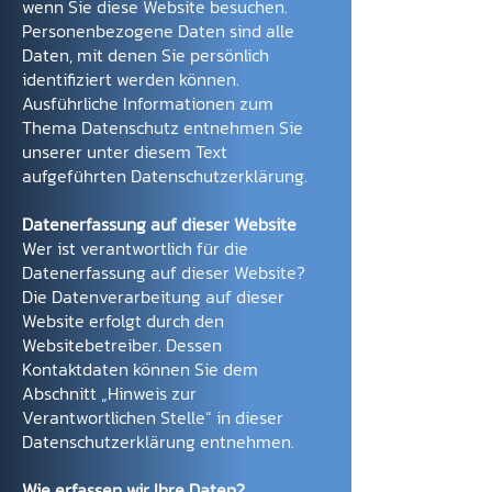
wenn Sie diese Website besuchen.
Personenbezogene Daten sind alle
Daten, mit denen Sie persönlich
identifiziert werden können.
Ausführliche Informationen zum
Thema Datenschutz entnehmen Sie
unserer unter diesem Text
aufgeführten Datenschutzerklärung.
Datenerfassung auf dieser Website
Wer ist verantwortlich für die
Datenerfassung auf dieser Website?
Die Datenverarbeitung auf dieser
Website erfolgt durch den
Websitebetreiber. Dessen
Kontaktdaten können Sie dem
Abschnitt „Hinweis zur
Verantwortlichen Stelle“ in dieser
Datenschutzerklärung entnehmen.
Wie erfassen wir Ihre Daten?