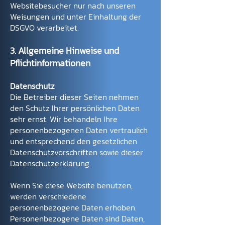
Websitebesucher nur nach unseren
Weisungen und unter Einhaltung der
DSGVO verarbeitet.
3. Allgemeine Hinweise und
Pflichtinformationen
Dat
enschutz
Die Betreiber dieser Seiten nehmen
den Schutz Ihrer persönlichen Daten
sehr ernst. Wir behandeln Ihre
personenbezogenen Daten vertraulich
und entsprechend den gesetzlichen
Datenschutzvorschriften sowie dieser
Datenschutzerklärung.
Wenn Sie diese Website benutzen,
werden verschiedene
personenbezogene Daten erhoben.
Personenbezogene Daten sind Daten,