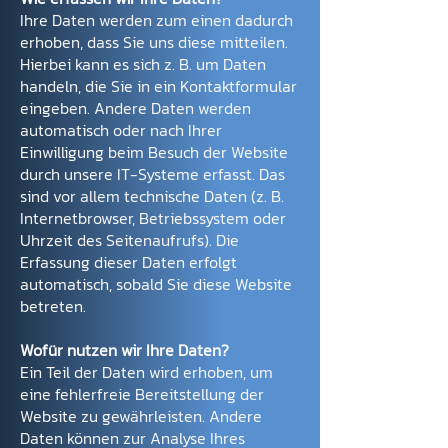
Ihre Daten werden zum einen dadurch
erhoben, dass Sie uns diese mitteilen.
Hierbei kann es sich z. B. um Daten
handeln, die Sie in ein Kontaktformular
eingeben. Andere Daten werden
automatisch oder nach Ihrer
Einwilligung beim Besuch der Website
durch unsere IT-Systeme erfasst. Das
sind vor allem technische Daten (z. B.
Internetbrowser, Betriebssystem oder
Uhrzeit des Seitenaufrufs). Die
Erfassung dieser Daten erfolgt
automatisch, sobald Sie diese Website
betreten.
Wofür nutzen wir Ihre Daten?
Ein Teil der Daten wird erhoben, um
eine fehlerfreie Bereitstellung der
Website zu gewährleisten. Andere
Daten können zur Analyse Ihres