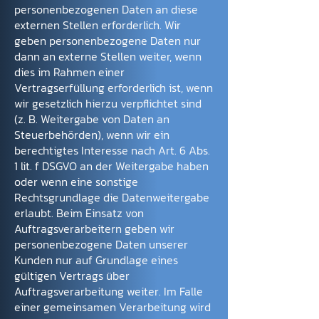
personenbezogenen Daten an diese
externen Stellen erforderlich. Wir
geben personenbezogene Daten nur
dann an externe Stellen weiter, wenn
dies im Rahmen einer
Vertragserfüllung erforderlich ist, wenn
wir gesetzlich hierzu verpflichtet sind
(z. B. Weitergabe von Daten an
Steuerbehörden), wenn wir ein
berechtigtes Interesse nach Art. 6 Abs.
1 lit. f DSGVO an der Weitergabe haben
oder wenn eine sonstige
Rechtsgrundlage die Datenweitergabe
erlaubt. Beim Einsatz von
Auftragsverarbeitern geben wir
personenbezogene Daten unserer
Kunden nur auf Grundlage eines
gültigen Vertrags über
Auftragsverarbeitung weiter. Im Falle
einer gemeinsamen Verarbeitung wird