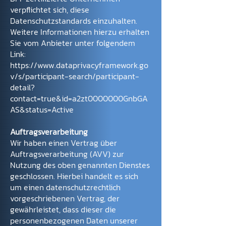
verpflichtet sich, diese
Datenschutzstandards einzuhalten.
Weitere Informationen hierzu erhalten
Sie vom Anbieter unter folgendem
Link:
https://www.dataprivacyframework.go
v/s/participant-search/participant-
detail?
contact=true&id=a2zt0000000GnbGA
AS&status=Active
Auftragsverarbeitung
Wir haben einen Vertrag über
Auftragsverarbeitung (AVV) zur
Nutzung des oben genannten Dienstes
geschlossen. Hierbei handelt es sich
um einen datenschutzrechtlich
vorgeschriebenen Vertrag, der
gewährleistet, dass dieser die
personenbezogenen Daten unserer