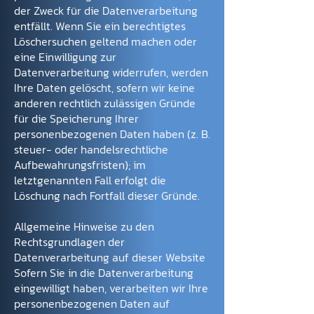
der Zweck für die Datenverarbeitung
entfällt. Wenn Sie ein berechtigtes
Löschersuchen geltend machen oder
eine Einwilligung zur
Datenverarbeitung widerrufen, werden
Ihre Daten gelöscht, sofern wir keine
anderen rechtlich zulässigen Gründe
für die Speicherung Ihrer
personenbezogenen Daten haben (z. B.
steuer- oder handelsrechtliche
Aufbewahrungsfristen); im
letztgenannten Fall erfolgt die
Löschung nach Fortfall dieser Gründe.
Allgemeine Hinweise zu den
Rechtsgrundlagen der
Datenverarbeitung auf dieser Website
Sofern Sie in die Datenverarbeitung
eingewilligt haben, verarbeiten wir Ihre
personenbezogenen Daten auf