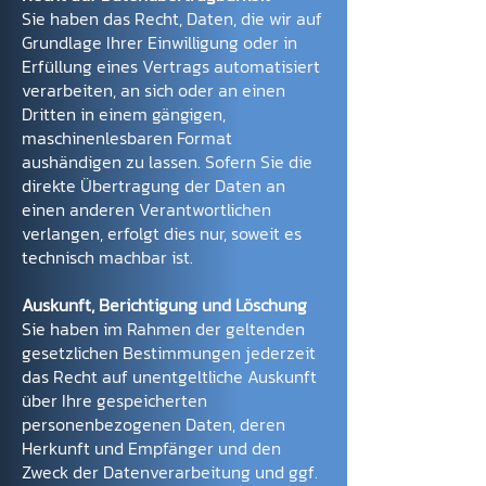
Sie haben das Recht, Daten, die wir auf
Grundlage Ihrer Einwilligung oder in
Erfüllung eines Vertrags automatisiert
verarbeiten, an sich oder an einen
Dritten in einem gängigen,
maschinenlesbaren Format
aushändigen zu lassen. Sofern Sie die
direkte Übertragung der Daten an
einen anderen Verantwortlichen
verlangen, erfolgt dies nur, soweit es
technisch machbar ist.
Auskunft, Berichtigung und Löschung
Sie haben im Rahmen der geltenden
gesetzlichen Bestimmungen jederzeit
das Recht auf unentgeltliche Auskunft
über Ihre gespeicherten
personenbezogenen Daten, deren
Herkunft und Empfänger und den
Zweck der Datenverarbeitung und ggf.