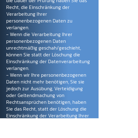
die Dauer der Prüfung haben Sie das
Recht, die Einschränkung der
Verarbeitung Ihrer
personenbezogenen Daten zu
verlangen.
- Wenn die Verarbeitung Ihrer
personenbezogenen Daten
unrechtmäßig geschah/geschieht,
können Sie statt der Löschung die
Einschränkung der Datenverarbeitung
verlangen.
- Wenn wir Ihre personenbezogenen
Daten nicht mehr benötigen, Sie sie
jedoch zur Ausübung, Verteidigung
oder Geltendmachung von
Rechtsansprüchen benötigen, haben
Sie das Recht, statt der Löschung die
Einschränkung der Verarbeitung Ihrer
personenbezogenen Daten zu
verlangen.
- Wenn Sie einen Widerspruch nach