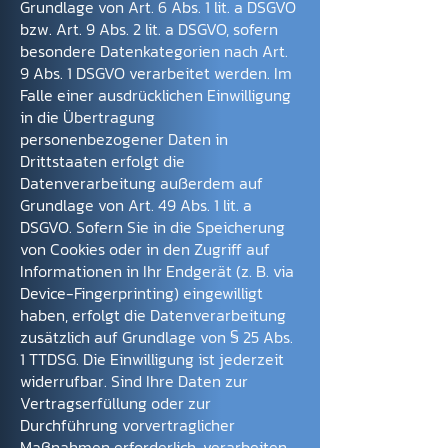
Grundlage von Art. 6 Abs. 1 lit. a DSGVO
bzw. Art. 9 Abs. 2 lit. a DSGVO, sofern
besondere Datenkategorien nach Art.
9 Abs. 1 DSGVO verarbeitet werden. Im
Falle einer ausdrücklichen Einwilligung
in die Übertragung
personenbezogener Daten in
Drittstaaten erfolgt die
Datenverarbeitung außerdem auf
Grundlage von Art. 49 Abs. 1 lit. a
DSGVO. Sofern Sie in die Speicherung
von Cookies oder in den Zugriff auf
Informationen in Ihr Endgerät (z. B. via
Device-Fingerprinting) eingewilligt
haben, erfolgt die Datenverarbeitung
zusätzlich auf Grundlage von § 25 Abs.
1 TTDSG. Die Einwilligung ist jederzeit
widerrufbar. Sind Ihre Daten zur
Vertragserfüllung oder zur
Durchführung vorvertraglicher
Maßnahmen erforderlich, verarbeiten